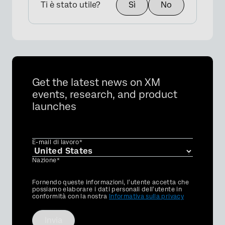
Ti è stato utile?
Sì
No
Get the latest news on XM
events, research, and product
launches
×
E-mail di lavoro*
Nazione*
Privacy
Fornendo queste informazioni, l'utente accetta che
Optin
possiamo elaborare i dati personali dell'utente in
conformità con la nostra
Informativa sulla privacy
Invia