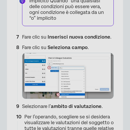
implicito Quando “una qualsiasi”
delle condizioni può essere vera,
ogni condizione è collegata da un
“o” implicito
×
Fare clic su
Inserisci nuova condizione
.
Fare clic su
Seleziona campo
.
Selezionare l’
ambito di valutazione
.
×
Per l’operando, scegliere se si desidera
visualizzare le valutazioni del soggetto o
tutte le valutazioni tranne quelle relative