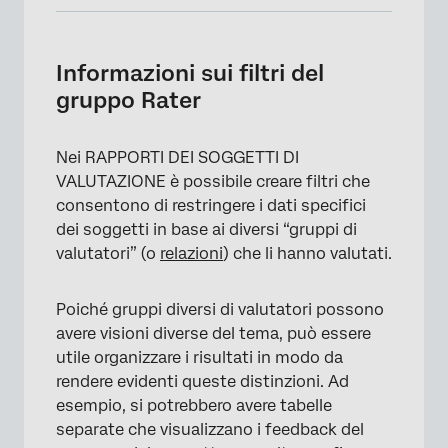
Informazioni sui filtri del gruppo Rater
Filtri predefiniti per i gruppi di valutatori
Informazioni sui filtri del
gruppo Rater
Creazione di un filtro per il gruppo di
valutatori
Nei RAPPORTI DEI SOGGETTI DI
Aggiunta di gruppi di filtri alle visualizzazioni
VALUTAZIONE è possibile creare filtri che
consentono di restringere i dati specifici
dei soggetti in base ai diversi “gruppi di
valutatori” (o
relazioni
) che li hanno valutati.
Poiché gruppi diversi di valutatori possono
avere visioni diverse del tema, può essere
utile organizzare i risultati in modo da
rendere evidenti queste distinzioni. Ad
esempio, si potrebbero avere tabelle
separate che visualizzano i feedback del