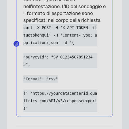
nell'intestazione. L'ID del sondaggio e
il formato di esportazione sono
specificati nel corpo della richiesta.
curl -X POST -H 'X-API-TOKEN: il
tuotokenqui' -H 'Content-Type: a
pplication/json' -d '{
"surveyId": "SV_01234567891234
5",
"format": "csv"
}' 'https://yourdatacenterid.qua
ltrics.com/API/v3/responseexport
s'