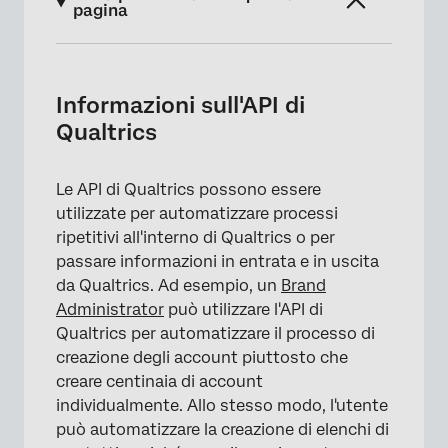
pagina
Informazioni sull'API di Qualtrics
Accessibilità API per diversi prodotti
Informazioni sull'API di
Qualtrics
Comprendere l'API di Qualtrics v3
Iniziare ora
Le API di Qualtrics possono essere
Generazione di un token API
utilizzate per automatizzare processi
ripetitivi all'interno di Qualtrics o per
Modello Protocollo di contesto
passare informazioni in entrata e in uscita
da Qualtrics. Ad esempio, un
Brand
Administrator
può utilizzare l'API di
Qualtrics per automatizzare il processo di
creazione degli account piuttosto che
creare centinaia di account
individualmente. Allo stesso modo, l'utente
può automatizzare la creazione di elenchi di