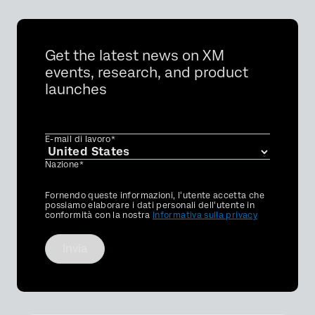
Get the latest news on XM
events, research, and product
launches
E-mail di lavoro*
Nazione*
Privacy
Fornendo queste informazioni, l'utente accetta che
Optin
possiamo elaborare i dati personali dell'utente in
conformità con la nostra
Informativa sulla privacy
Invia