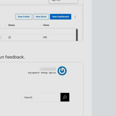
 un feedback.
×