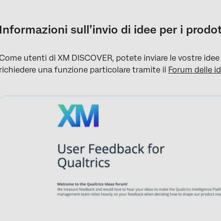
Informazioni sull’invio di idee per i prodotti XM DISCOVER
Abilitazione del forum delle idee in XM Discover
Informazioni sull’invio di idee per i pro
Pubblicare una nuova idea
Come utenti di XM DISCOVER, potete inviare le vostre idee
Votare per un’idea esistente
richiedere una funzione particolare tramite il
Forum delle i