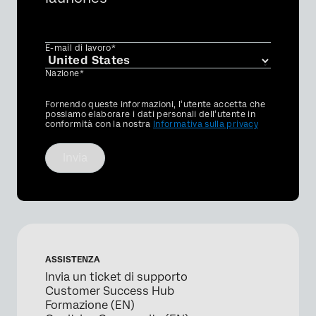
E-mail di lavoro*
Nazione*
Privacy
Fornendo queste informazioni, l'utente accetta che
Optin
possiamo elaborare i dati personali dell'utente in
conformità con la nostra
Informativa sulla privacy
Invia
ASSISTENZA
Invia un ticket di supporto
Customer Success Hub
Formazione (EN)