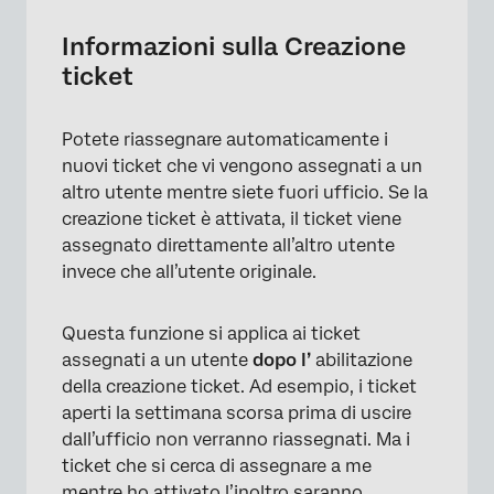
Abilitazione e disabilitazione per un Brand
Informazioni sulla Creazione
ticket
Utilizzo della Creazione ticket
Potete riassegnare automaticamente i
nuovi ticket che vi vengono assegnati a un
altro utente mentre siete fuori ufficio. Se la
creazione ticket è attivata, il ticket viene
assegnato direttamente all’altro utente
invece che all’utente originale.
Questa funzione si applica ai ticket
assegnati a un utente
dopo l’
abilitazione
della creazione ticket. Ad esempio, i ticket
aperti la settimana scorsa prima di uscire
dall’ufficio non verranno riassegnati. Ma i
ticket che si cerca di assegnare a me
mentre ho attivato l’inoltro saranno