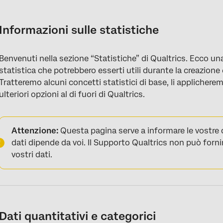
Informazioni sulle statistiche
Dati quantitativi e categorici
Informazioni sulle statistiche
Statistiche nelle visualizzazioni
Benvenuti nella sezione “Statistiche” di Qualtrics. Ecco un
Tabulazioni incrociate
statistica che potrebbero esserti utili durante la creazione e 
Analisi aggiuntive
Tratteremo alcuni concetti statistici di base, li applicher
ulteriori opzioni al di fuori di Qualtrics.
Attenzione:
Questa pagina serve a informare le vostre dec
dati dipende da voi. Il Supporto Qualtrics non può fornire
vostri dati.
Dati quantitativi e categorici