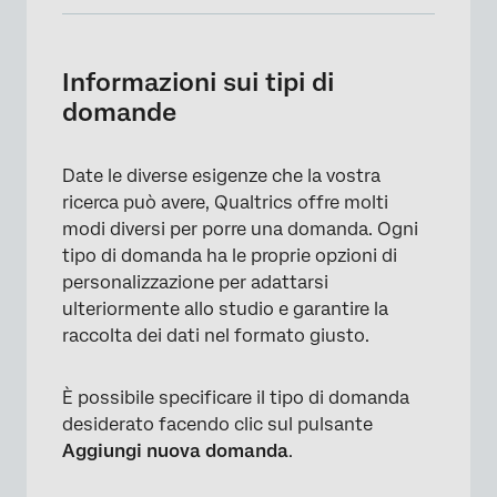
Informazioni sui tipi di domande
Lista delle tipologie di domande
Informazioni sui tipi di
domande
Importa da libreria
Cambiare il tipo di domanda
Date le diverse esigenze che la vostra
Domande disponibili per ogni tipo di
ricerca può avere, Qualtrics offre molti
progetto
modi diversi per porre una domanda. Ogni
tipo di domanda ha le proprie opzioni di
FAQs
personalizzazione per adattarsi
ulteriormente allo studio e garantire la
raccolta dei dati nel formato giusto.
È possibile specificare il tipo di domanda
desiderato facendo clic sul pulsante
Aggiungi nuova domanda
.