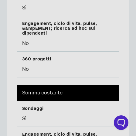
Sì
No
No
Somma costante
Sì