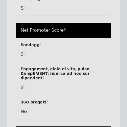
Sì
Net Promoter Score®
Sì
Sì
No