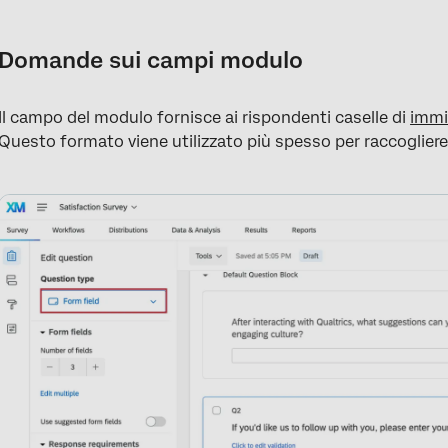
Domande sui campi modulo
Variazioni
Domande sui campi modulo
Convalida dei campi del modulo e dimensioni delle caselle di t
Il campo del modulo fornisce ai rispondenti caselle di
immi
Analisi dei dati
Questo formato viene utilizzato più spesso per raccogliere 
FAQs