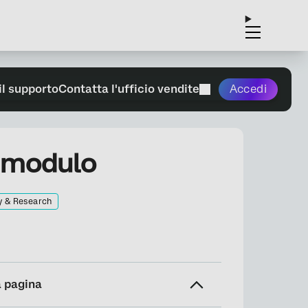
il supporto
Contatta l'ufficio vendite
Accedi
 modulo
y & Research
a pagina