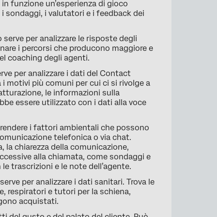
o in funzione un’esperienza di gioco
n i sondaggi, i valutatori e i feedback dei
serve per analizzare le risposte degli
minare i percorsi che producono maggiore e
l coaching degli agenti.
ve per analizzare i dati del Contact
 i motivi più comuni per cui ci si rivolge a
atturazione, le informazioni sulla
be essere utilizzato con i dati alla voce
endere i fattori ambientali che possono
 comunicazione telefonica o via chat.
a, la chiarezza della comunicazione,
 successive alla chiamata, come sondaggi e
e trascrizioni e le note dell’agente.
rve per analizzare i dati sanitari. Trova le
, respiratori e tutori per la schiena,
gono acquistati.
ti del gusto e del palato del cliente. Può