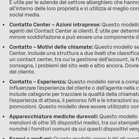
È utile per le aziende del settore alberghiero che hann
all’interno delle loro proprietà e si utilizza al meglio co
social media.
Contatto Center – Azioni intraprese:
Questo modello 
agenti del Contact Center ai clienti. È utile per deter
minore soddisfazione e può essere una componente de
Contatto – Motivi delle chiamate:
Questo modello ser
Center. Include una struttura a due livelli che classifica
un contact center, tra cui la gestione dell’account, la f
consegna, i problemi del sito web e altro ancora. Dovreb
del cliente.
Contatto – Esperienza:
Questo modello serve a compr
influenzare l’esperienza del cliente o dell’agente nella
Include categorie per tracciare la qualità della chiamat
l’esperienza di attesa, il percorso IVR e le interazioni
promozioni. Questo modello deve essere utilizzato con l
Apparecchiature mediche durevoli:
Questo modello se
menzioni di oltre 35 dispositivi medici, tra cui stampelle
nonché i fornitori comuni da cui questi dispositivi ven
Sapori e profumi:
Questo modello copre tutti gli aspet