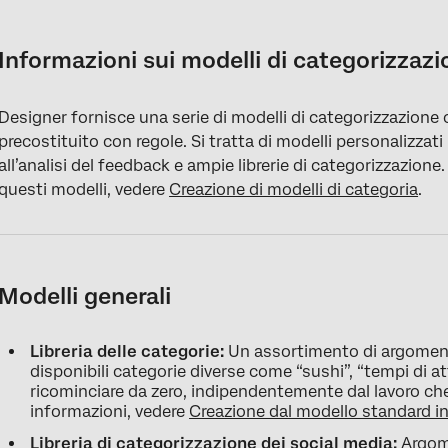
Informazioni sui modelli di categorizzazione
Modelli generali
Informazioni sui modelli di categorizzaz
Modelli per i settori verticali
Designer fornisce una serie di modelli di categorizzazione 
Modelli per gli orizzontali
precostituito con regole. Si tratta di modelli personalizzati 
all’analisi del feedback e ampie librerie di categorizzazione
questi modelli, vedere
Creazione di modelli di categoria
.
Modelli generali
Libreria delle categorie:
Un assortimento di argomenti
disponibili categorie diverse come “sushi”, “tempi di a
ricominciare da zero, indipendentemente dal lavoro che 
informazioni, vedere
Creazione dal modello standard in
Libreria di categorizzazione dei social media:
Argome