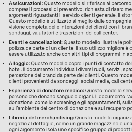
Assicurazioni:
Questo modello si riferisce al percorso 
compresi i processi di preventivo, richiesta di risarc
argomenti riguardanti il servizio clienti generale, il sito 
Questo modello è utilizzato al meglio dalle compagnie
visione completa delle interazioni dei clienti con il bra
sondaggi, valutatori e trascrizioni dei call center.
Eventi e cancellazioni:
Questo modello illustra le poli
polizza da parte di un cliente. Il suo utilizzo migliore è
essere utilizzato anche con altri tipi di programmi in
Alloggio:
Questo modello copre i punti di contatto del 
hotel. Il documento individua i diversi ruoli, servizi, 
percezione del brand da parte dei clienti. Questo modell
clienti provenienti da sondaggi, social media, call cente
Esperienza di donatore medico:
Questo modello serve
persone che donano sangue o organi. Il documento racc
donazione, come lo screening e gli appuntamenti, sulla
sull’ambiente del centro di donazione e sul recupero p
Libreria del merchandising:
Questo modello organizza 
negozio al dettaglio, come un grande magazzino o una dr
ogni argomento isola uno specifico gruppo di prodotti. È 