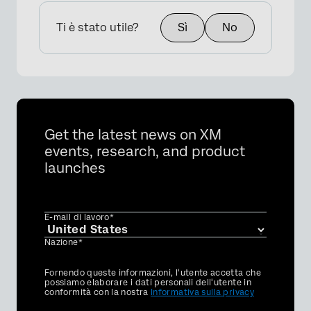
Ti è stato utile?
Sì
No
Get the latest news on XM
events, research, and product
launches
E-mail di lavoro*
Nazione*
Privacy
Fornendo queste informazioni, l'utente accetta che
Optin
possiamo elaborare i dati personali dell'utente in
conformità con la nostra
Informativa sulla privacy