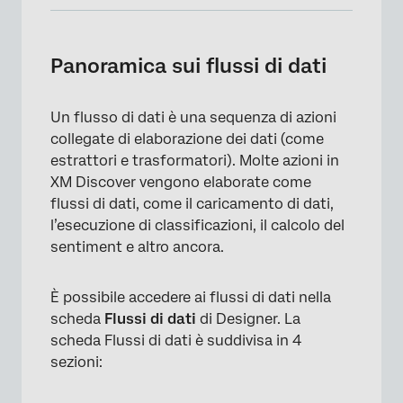
Panoramica sui flussi di dati
Flussi di dati attivi
Panoramica sui flussi di dati
Flussi di dati in coda
Un flusso di dati è una sequenza di azioni
Flussi di dati completati
collegate di elaborazione dei dati (come
Flussi di dati programmati
estrattori e trasformatori). Molte azioni in
XM Discover vengono elaborate come
flussi di dati, come il caricamento di dati,
l’esecuzione di classificazioni, il calcolo del
sentiment e altro ancora.
È possibile accedere ai flussi di dati nella
scheda
Flussi di dati
di Designer. La
scheda Flussi di dati è suddivisa in 4
sezioni: