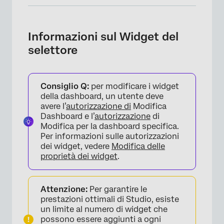
Informazioni sul Widget del selettore
Aggiunta di un selettore di pulsanti
Informazioni sul Widget del
selettore
Aggiunta di un selettore a elenco di gocce
Selettore di ricerca
Consiglio Q:
per modificare i widget
Aggiunta di un selettore di ricerca
della dashboard, un utente deve
avere l’
autorizzazione di
Modifica
Dashboard e l’
autorizzazione
di
Modifica per la dashboard specifica.
Per informazioni sulle autorizzazioni
dei widget, vedere
Modifica delle
proprietà dei widget
.
Attenzione:
Per garantire le
prestazioni ottimali di Studio, esiste
un limite al numero di widget che
possono essere aggiunti a ogni