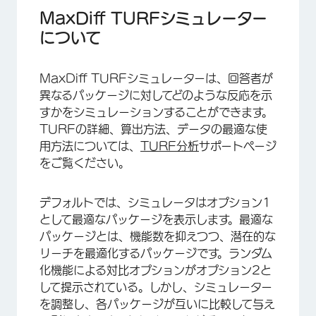
さまざまなパッケージのシミュレーション
MaxDiff TURFシミュレーター
について
オプションごとの潜在的リーチと機能の重要性
計算の種類
MaxDiff TURFシミュレーターは、回答者が
セグメント
異なるパッケージに対してどのような反応を示
すかをシミュレーションすることができます。
シミュレータのリフレッシュ
TURFの詳細、算出方法、データの最適な使
用方法については、
TURF分析
サポートページ
をご覧ください。
デフォルトでは、シミュレータはオプション1
として最適なパッケージを表示します。最適な
パッケージとは、機能数を抑えつつ、潜在的な
リーチを最適化するパッケージです。ランダム
化機能による対比オプションがオプション2と
して提示されている。しかし、シミュレーター
を調整し、各パッケージが互いに比較して与え