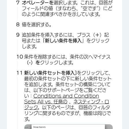
オペレーターを
選択します。これは、回答が
フィールドの値（すなわち、”空です”）にど
のように関連すべきかを示しています。
値を選択する。
×
追加条件を挿入するには、プラス（
＋
）記
号または
「新しい条件を挿入
」をクリック
します。
条件を削除するには、条件の次へマイナス
（-）を
クリックします。
新しい条件セットを挿入]
をクリックして、
最初の条件セットの下に新しい条件セット
を追加します。条件セットの構築について
は、以下のサポートページをご覧くださ
い：
Conditions and Condition
Sets
,
All vs. 任意の
、
ネスティング・ロ
ジック
。以下のページは、回答のフィルタ
×
リングに関するものですが、機能は同じで
す。