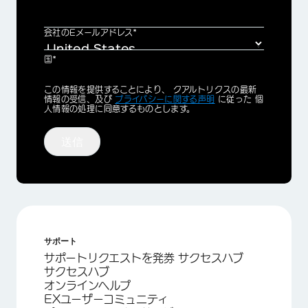
会社のEメールアドレス*
国*
Privacy
この情報を提供することにより、 クアルトリクスの最新
Optin
情報の受信、及び
プライバシーに関する声明
に従った 個
人情報の処理に同意するものとします。
送信
サポート
サポートリクエストを発券 サクセスハブ
サクセスハブ
オンラインヘルプ
EXユーザーコミュニティ