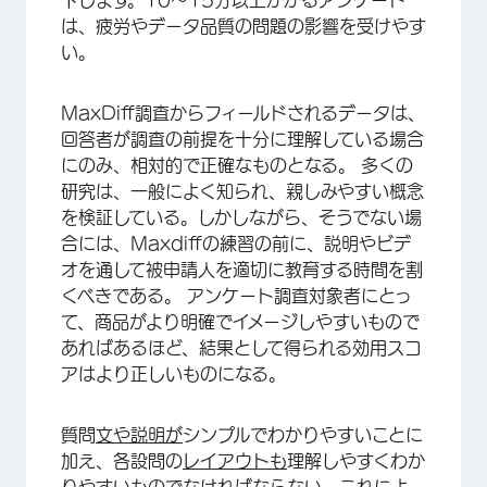
下します。10～15分以上かかるアンケート
は、疲労やデータ品質の問題の影響を受けやす
い。
MaxDiff調査からフィールドされるデータは、
回答者が調査の前提を十分に理解している場合
にのみ、相対的で正確なものとなる。 多くの
研究は、一般によく知られ、親しみやすい概念
を検証している。しかしながら、そうでない場
合には、Maxdiffの練習の前に、説明やビデ
オを通して被申請人を適切に教育する時間を割
くべきである。 アンケート調査対象者にとっ
て、商品がより明確でイメージしやすいもので
あればあるほど、結果として得られる効用スコ
アはより正しいものになる。
質問
文や説明が
シンプルでわかりやすいことに
加え、各設問の
レイアウトも
理解しやすくわか