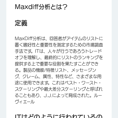
実験デザイン
Maxdiff分析とは？
アンケート調査；サンプルサイズ
定義
Maxdiff解析のモデリング
MaxDiffサマリー指標
MaxDiff分析は、回答者がアイテムのリストに
アンカリングMaxDiff
置く嗜好性と重要性を測定するための市場調査
手法です。ITは、人々が行うであろうトレード
FAQs
オフを理解し、最終的にリストのランキングを
提供する上で重要な役割を果たすことができ
る。製品の機能/特徴リスト、メッセージン
グ、クレーム、属性、特性など、さまざまな用
途に使用できます。これはベスト・ワースト・
スケーリングや最大差分スケーリングと呼ばれ
ることもあり、J.J.によって育成された。ルー
ヴィエール
ITはどのように行われているの