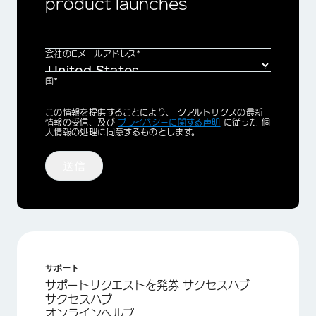
product launches
会社のEメールアドレス*
国*
Privacy
この情報を提供することにより、 クアルトリクスの最新
Optin
情報の受信、及び
プライバシーに関する声明
に従った 個
人情報の処理に同意するものとします。
送信
サポート
サポートリクエストを発券 サクセスハブ
サクセスハブ
オンラインヘルプ