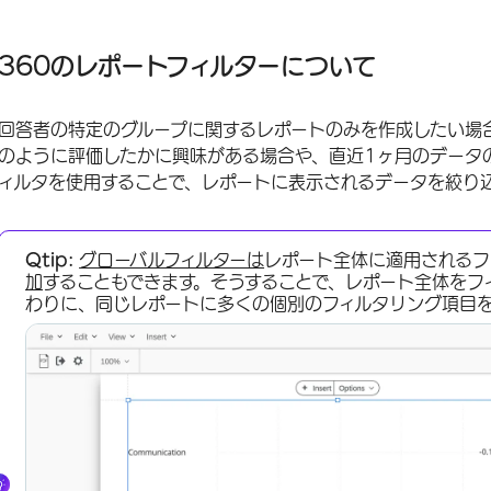
360のレポートフィルターについて
フィルタリング基準に使用できるフィールド
360のレポートフィルターについて
グローバルフィルターの保存とリロード
回答者の特定のグループに関するレポートのみを作成したい場
条件と条件セット
のように評価したかに興味がある場合や、直近1ヶ月のデータ
フィルターのマネージャー
ィルタを使用することで、レポートに表示されるデータを絞り
追加データソースのフィルター設定
Qtip:
グローバルフィルターは
レポート全体に適用されるフ
加
することもできます。そうすることで、レポート全体をフ
わりに、同じレポートに多くの個別のフィルタリング項目