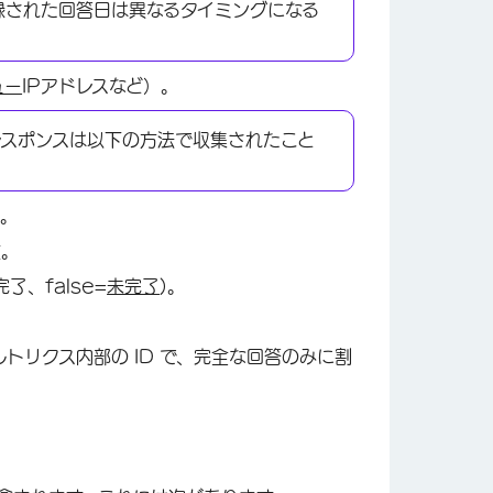
録された回答日は異なるタイミングになる
ュー
IPアドレスなど）。
のレスポンスは以下の方法で収集されたこと
ス。
数。
了、false=
未完了
)。
トリクス内部の ID で、完全な回答のみに割