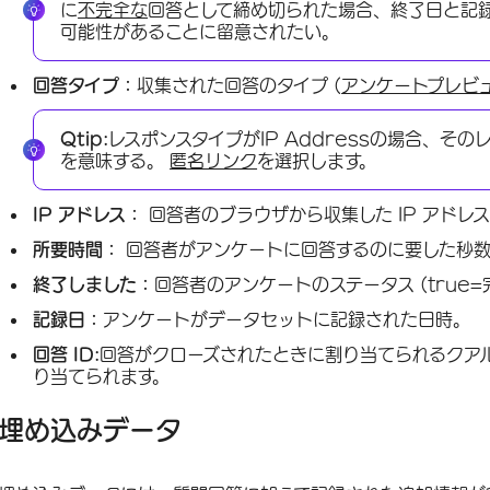
に
不完全な
回答として締め切られた場合、終了日と記
可能性があることに留意されたい。
回答タイプ：
収集された回答のタイプ (
アンケートプレビ
Qtip:
レスポンスタイプがIP Addressの場合、そ
を意味する。
匿名リンク
を選択します。
IP アドレス：
回答者のブラウザから収集した IP アドレ
所要時間：
回答者がアンケートに回答するのに要した秒
終了しました：
回答者のアンケートのステータス (true=完
記録日：
アンケートがデータセットに記録された日時。
回答 ID:
回答がクローズされたときに割り当てられるクアル
り当てられます。
埋め込みデータ