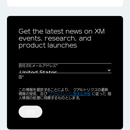
Get the latest news on XM
events, research, and
product launches
会社のEメールアドレス*
国*
Privacy
この情報を提供することにより、 クアルトリクスの最新
Optin
情報の受信、及び
プライバシーに関する声明
に従った 個
人情報の処理に同意するものとします。
送信