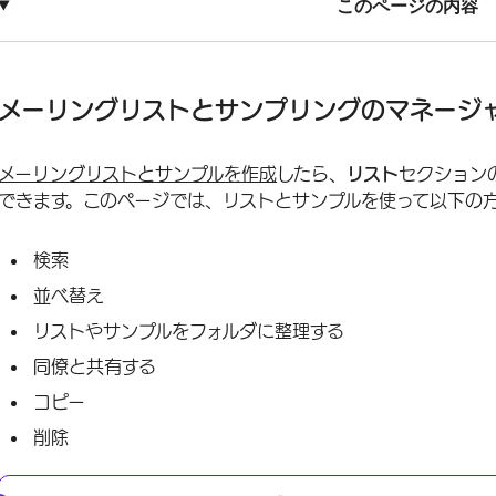
このページの内容
メーリングリストとサンプリングのマネージャーについて
メーリングリストの検索
メーリングリストとサンプリングのマネージ
メーリングリストの並べ替え
メーリングリストと
サンプルを
作成
したら、
リスト
セクション
フォルダー
できます。このページでは、リストとサンプルを使って以下の
リストの共有
検索
リストのアクション
並べ替え
リストをお気に入りにマークする
リストやサンプルをフォルダに整理する
メーリングリストとサンプリングの一括削除
同僚と共有する
FAQs
コピー
削除