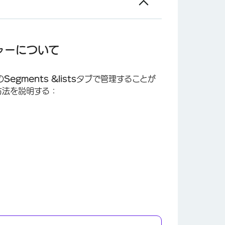
ャーについて
の
Segments &
lists
タブで管理することが
方法を説明する：