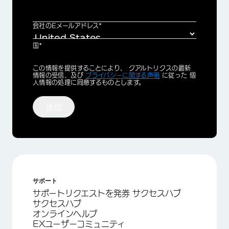
会社のEメールアドレス*
国*
Privacy
この情報を提供することにより、 クアルトリクスの最新
Optin
情報の受信、及び
プライバシーに関する声明
に従った 個
人情報の処理に同意するものとします。
送信
サポート
サポートリクエストを発券 サクセスハブ
サクセスハブ
オンラインヘルプ
EXユーザーコミュニティ