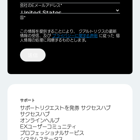
会社のEメールアドレス*
国*
Privacy
この情報を提供することにより、 クアルトリクスの最新
Optin
情報の受信、及び
プライバシーに関する声明
に従った 個
人情報の処理に同意するものとします。
送信
サポート
サポートリクエストを発券 サクセスハブ
サクセスハブ
オンラインヘルプ
EXユーザーコミュニティ
プロフェッショナルサービス
システムステータス