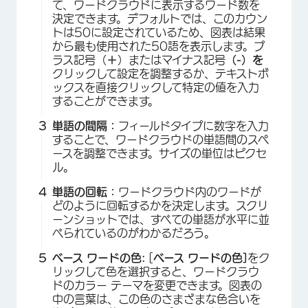
て、ワードクラウドに表示するワード数を
決定できます。デフォルトでは、このカウン
トは50に設定されているため、図表は結果
から最も使用された50語を表示します。プ
ラス記号（
＋
）またはマイナス記号
（-）を
クリックして設定を調整するか、テキストボ
ックスを直接クリックして特定の値を入力
することができます。
単語の間隔：
フィールドタイプに数字を入力
することで、ワードクラウドの単語間のスペ
ースを調整できます。サイズの単位はピクセ
×
ル。
単語の回転：
ワードクラウド内のワードが
どのように回転するかを決定します。スクリ
ーンショットでは、すべての単語が水平に並
べられているのがわかるだろう。
ベース ワードの色:
[
ベース ワードの色]
をク
リックして色を選択すると、ワードクラウ
ドのカラー テーマを変更できます。図表の
中の言葉は、この色のさまざまな色合いを