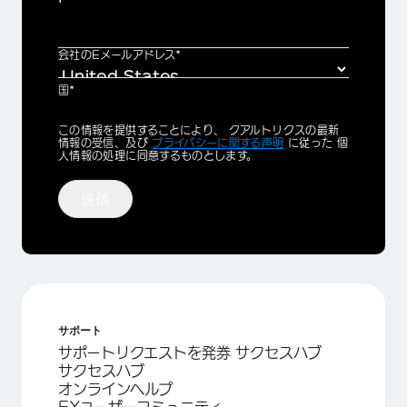
会社のEメールアドレス*
国*
Privacy
この情報を提供することにより、 クアルトリクスの最新
Optin
情報の受信、及び
プライバシーに関する声明
に従った 個
人情報の処理に同意するものとします。
送信
サポート
サポートリクエストを発券 サクセスハブ
サクセスハブ
オンラインヘルプ
EXユーザーコミュニティ