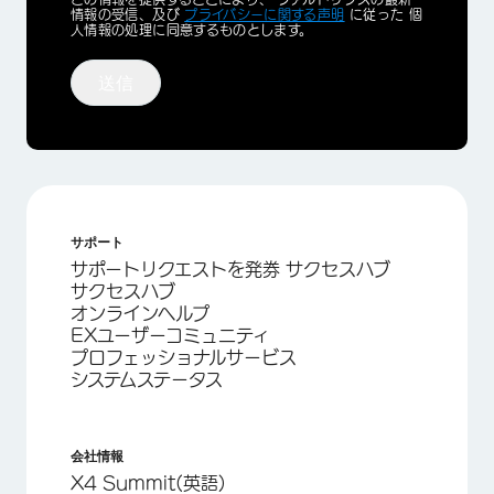
Optin
情報の受信、及び
プライバシーに関する声明
に従った 個
人情報の処理に同意するものとします。
送信
サポート
サポートリクエストを発券 サクセスハブ
サクセスハブ
オンラインヘルプ
EXユーザーコミュニティ
プロフェッショナルサービス
システムステータス
会社情報
X4 Summit(英語)