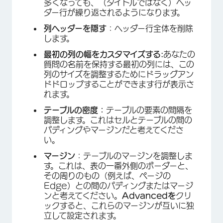
多くなっても、（タイトルではなく）ヘッ
ダー行が繰り返されるようになります。
列ヘッダーを隠す
：ヘッダー行全体を削除
します。
×
最初の列の幅をカスタマイズする:
あなたの
質問の名前を保持する最初の列には、この
列のサイズを調整するためにドラッグアン
ドドロップすることができます行が表示さ
れます。
テーブルの密度：
テーブルの要素の間隔を
調整します。これはセルとテーブルの間の
パディングやマージンだと考えてくださ
い。
マージン
：テーブルのマージンを調整しま
す。これは、表の一番外側のボーダーと、
その周りのもの（例えば、ページの
Edge）との間のパディングまたはマージ
ンと考えてください。
Advancedを
クリ
ックすると、これらのマージンが互いに独
立して設定されます。