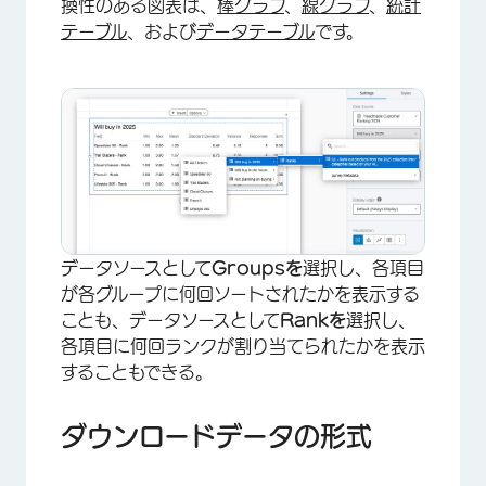
換性のある図表は、
棒グラフ
、
線グラフ
、
統計
テーブル
、および
データテーブル
です。
データソースとして
Groupsを
選択し、各項目
が各グループに何回ソートされたかを表示する
ことも、データソースとして
Rankを
選択し、
各項目に何回ランクが割り当てられたかを表示
することもできる。
×
ダウンロードデータの形式