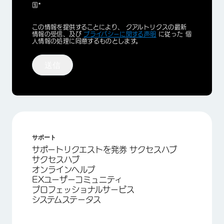
国*
Privacy
この情報を提供することにより、 クアルトリクスの最新
Optin
情報の受信、及び
プライバシーに関する声明
に従った 個
人情報の処理に同意するものとします。
送信
サポート
サポートリクエストを発券 サクセスハブ
サクセスハブ
オンラインヘルプ
EXユーザーコミュニティ
プロフェッショナルサービス
システムステータス