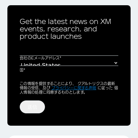
Get the latest news on XM
events, research, and
product launches
会社のEメールアドレス*
国*
Privacy
この情報を提供することにより、 クアルトリクスの最新
Optin
情報の受信、及び
プライバシーに関する声明
に従った 個
人情報の処理に同意するものとします。
送信