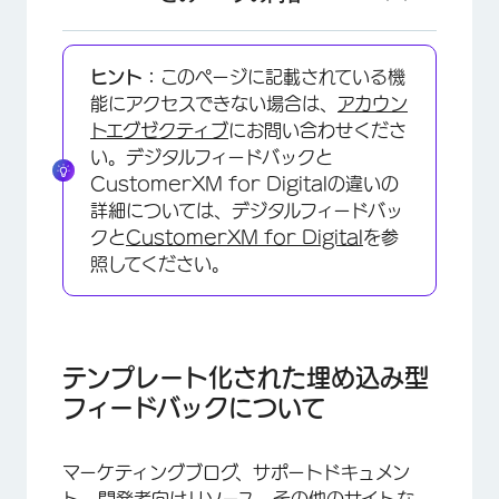
テンプレート化された埋め込み型フィードバック
について
ヒント：
このページに記載されている機
能にアクセスできない場合は、
アカウン
テンプレート化された埋め込みフィードバックの
トエグゼクティブ
にお問い合わせくださ
作成
い。デジタルフィードバックと
CustomerXM for Digitalの違いの
コンテンツをカスタマイズする
詳細については、デジタルフィードバッ
見た目と操作性
クと
CustomerXM for Digital
を参
照してください。
CSSセレクター
ページのURL、合計時間、ページタイトルの取得
埋め込みアンケート調査
テンプレート化された埋め込み型
テンプレート化された埋め込みフィードバックで
フィードバックについて
の共同作業
テンプレート化された埋め込みフィードバックの
マーケティングブログ、サポートドキュメン
トラブルシューティング