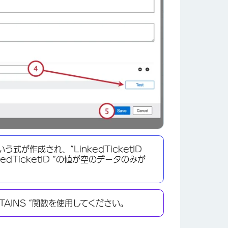
×
という式が作成され、”LinkedTicketID
dTicketID “の値が空のデータのみが
NTAINS “関数を使用してください。