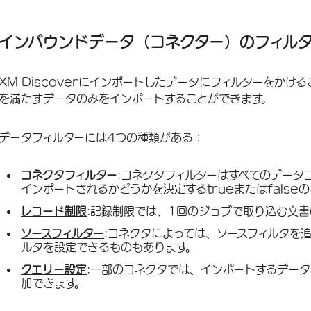
インバウンドデータ（コネクター）のフィルターについて
コネクタフィルター
インバウンドデータ（コネクター）のフィル
レコード制限
XM Discoverにインポートしたデータにフィルターをか
ソースフィルター
を満たすデータのみをインポートすることができます。
クエリー設定
データフィルターには4つの種類がある：
コネクタフィルター
:コネクタフィルターはすべてのデータ
インポートされるかどうかを決定するtrueまたはfals
レコード制限
:記録制限では、1回のジョブで取り込む文
ソースフィルター
:コネクタによっては、ソースフィルタを
ルタを設定できるものもあります。
クエリー設定
:一部のコネクタでは、インポートするデー
加できます。