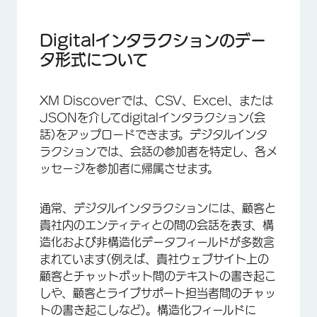
Digitalインタラクションのデータ形式について
DigitalインタラクションのCSVおよびExcelの
Digitalインタラクションのデー
書式設定
タ形式について
DigitalインタラクションのJSONフォーマット
XM Discoverでは、CSV、Excel、または
JSONを介してdigitalインタラクション(会
話)をアップロードできます。デジタルインタ
ラクションでは、会話の参加者を特定し、各メ
ッセージを参加者に帰属させます。
通常、デジタルインタラクションには、顧客と
貴社内のエンティティとの間の会話を表す、構
造化および非構造化データフィールドが多数含
まれています(例えば、貴社ウェブサイト上の
顧客とチャットボット間のテキストの書き起こ
しや、顧客とライブサポート担当者間のチャッ
トの書き起こしなど)。構造化フィールドに