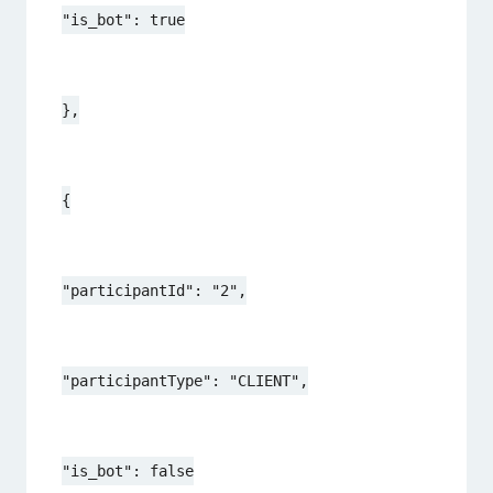
"is_bot": true
},
{
"participantId": "2",
"participantType": "CLIENT",
"is_bot": false