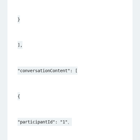
}
],
"conversationContent": [
{
"participantId": "1"、