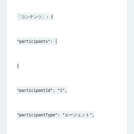
「コンテンツ」: {
"participants": [
{
"participantId": "1",
"participantType": "エージェント",