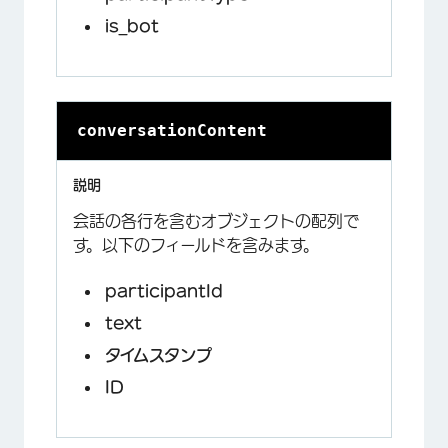
is_bot
conversationContent
会話の各行を含むオブジェクトの配列で
す。以下のフィールドを含みます。
participantId
text
タイムスタンプ
ID