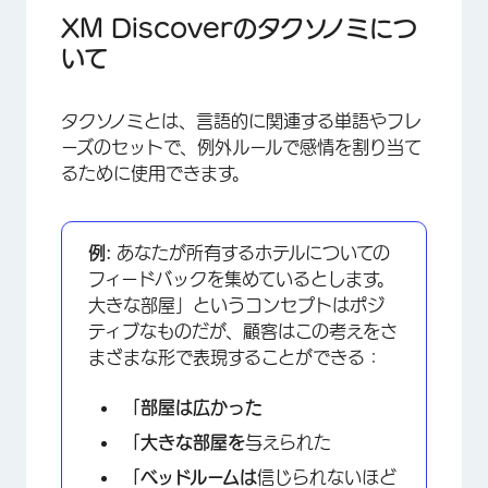
タクソノミーの表示
XM Discoverのタクソノミにつ
いて
カスタムタクソノミーの作成
タクソノミーのコピー
タクソノミとは、言語的に関連する単語やフレ
標準タクソノミーのマネージャー
ーズのセットで、例外ルールで感情を割り当て
るために使用できます。
タクソノミーのインポートとエクスポート
例:
あなたが所有するホテルについての
フィードバックを集めているとします。
大きな部屋」というコンセプトはポジ
ティブなものだが、顧客はこの考えをさ
まざまな形で表現することができる：
「部屋は
広かった
「大きな部屋を
与えられた
「ベッドルームは
信じられないほど