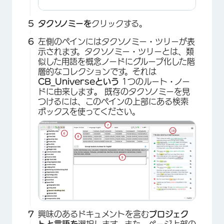
タクソノミーを
クリックする。
左側のペインにはタクソノミー・ツリーが表
示されます。タクソノミー・ツリーとは、類
似した用語を概念ノードにグループ化した階
層的なコレクションです。それは
CB_Universeという
1つのルート・ノー
ドに由来します
。
既存のタクソノミーを見
つけるには、このペインの上部にある検索
ボックスを使ってください。
興味のあるドキュメントを含む
プロジェク
トと
言語を
選択します。また、ページ上部の