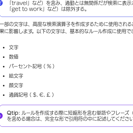
「travel」など）を含み、通勤とは無関係だが検索に表示
「get to work」など）は除外する。
一部の文字は、高度な検索演算子を作成するために使用される
果に影響します。以下の文字は、基本的なルール作成に使用で
文字
数値
パーセント記号 ( % )
絵文字
顔文字
通貨記号 ( $, €, £ )
Qtip:
ルールを作成する際に短縮形を含む単語やフレーズ（例：”could
を含める場合は、完全な形で引用符の中に記述してください（例：”c