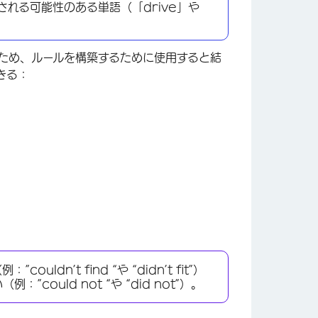
される可能性のある単語（「drive」や
×
ため、ルールを構築するために使用すると結
きる：
n’t find “や “didn’t fit”）
ould not “や “did not”）。