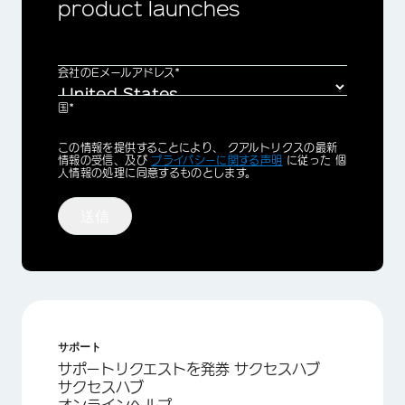
product launches
会社のEメールアドレス*
国*
Privacy
この情報を提供することにより、 クアルトリクスの最新
Optin
情報の受信、及び
プライバシーに関する声明
に従った 個
人情報の処理に同意するものとします。
送信
サポート
サポートリクエストを発券 サクセスハブ
サクセスハブ