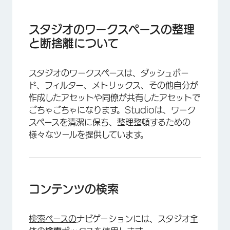
スタジオのワークスペースの整理と断捨離につい
て
スタジオのワークスペースの整理
コンテンツの検索
と断捨離について
ダッシュボード・エクスプローラー・カルーセル
によるホームページのカスタマイズ
スタジオのワークスペースは、ダッシュボー
ド、フィルター、メトリックス、その他自分が
ダッシュボードにアクティブタイトルを使用する
作成したアセットや同僚が共有したアセットで
メトリクスとフィルタに明確な名前をつける
ごちゃごちゃになります。Studioは、ワーク
スペースを清潔に保ち、整理整頓するための
資産のラベリング
様々なツールを提供しています。
資産を一時的に隠す
フォルダによる資産の組織化
削除とリサイクル
コンテンツの検索
検索ベースの
ナビゲーションには、スタジオ全