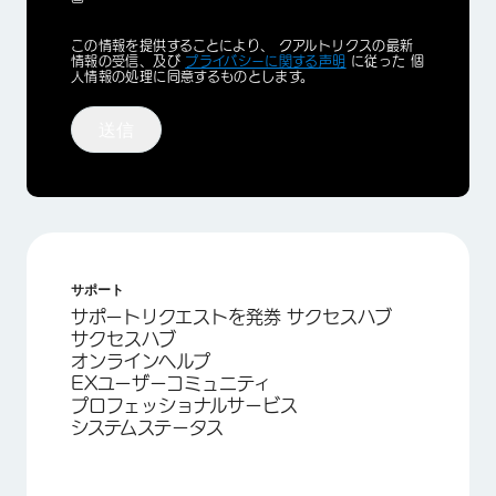
Privacy
この情報を提供することにより、 クアルトリクスの最新
Optin
情報の受信、及び
プライバシーに関する声明
に従った 個
人情報の処理に同意するものとします。
送信
サポート
サポートリクエストを発券 サクセスハブ
サクセスハブ
オンラインヘルプ
EXユーザーコミュニティ
プロフェッショナルサービス
システムステータス