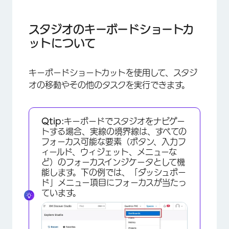
スタジオのキーボードショートカットについて
一般的なナビゲーション・ショートカット
スタジオのキーボードショートカ
ットについて
ダッシュボードショートカット
ドキュメントエクスプローラーのショートカット
キーボードショートカットを使用して、スタジ
地図ウィジェットショートカット
オの移動やその他のタスクを実行できます。
テーブルのショートカット
カスタム数学メトリック数式ビルダーのショート
Qtip:
キーボードでスタジオをナビゲー
トする場合、実線の境界線は、すべての
カット
フォーカス可能な要素（ボタン、入力フ
ィールド、ウィジェット、メニューな
ど）のフォーカスインジケータとして機
能します。下の例では、「ダッシュボー
ド」メニュー項目にフォーカスが当たっ
ています。