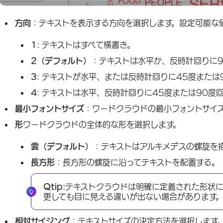
方向
：テキストを表示する方向を選択します。設定可能な
1
: テキストはすべて横書き。
2（デフォルト）
：テキストは水平か、反時計回りに9
3
: テキストが水平、または反時計回りに45度または
4
: テキストは水平、反時計回りに45度または90度
最小フォントサイズ
：ワードクラウドの最小フォントサイ
形
ワードクラウドの全体的な形を選択します。
雲（デフォルト）
：テキストはアルキメデスの螺旋を
長方形
：長方形の螺旋に沿ってテキストを配置する。
Qtip:
テキストクラウドは明確に定義された形状
更しても目に見える違いが出ない場合があります
相対サイジング
：テキストサイズの決定方法を選択します