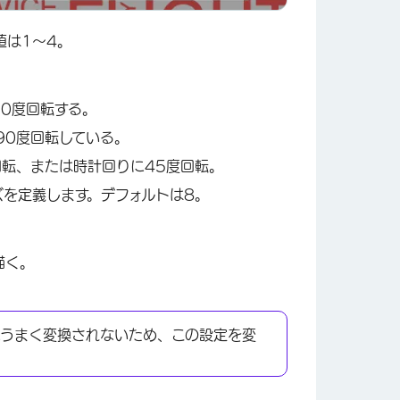
値は1～4。
0度回転する。
90度回転している。
回転、または時計回りに45度回転。
ズを定義します。デフォルトは8。
×
描く。
にうまく変換されないため、この設定を変
。
。