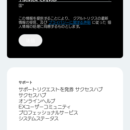
国*
Privacy
この情報を提供することにより、 クアルトリクスの最新
Optin
情報の受信、及び
プライバシーに関する声明
に従った 個
人情報の処理に同意するものとします。
送信
サポート
サポートリクエストを発券 サクセスハブ
サクセスハブ
オンラインヘルプ
EXユーザーコミュニティ
プロフェッショナルサービス
システムステータス