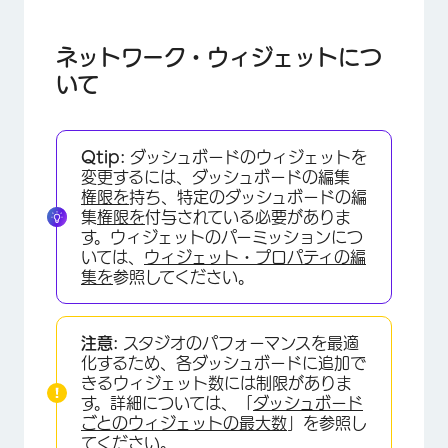
ネットワーク・ウィジェットについて
ネットワーク・ウィジェットの追加
ネットワーク・ウィジェットにつ
いて
Qtip:
ダッシュボードのウィジェットを
変更するには、ダッシュボードの編集
権限を
持ち、特定のダッシュボードの編
集
権限を
付与されている必要がありま
す。ウィジェットのパーミッションにつ
いては、
ウィジェット・プロパティの編
集を
参照してください。
注意:
スタジオのパフォーマンスを最適
化するため、各ダッシュボードに追加で
きるウィジェット数には制限がありま
す。詳細については、「
ダッシュボード
ごとのウィジェットの最大数
」を参照し
てください。