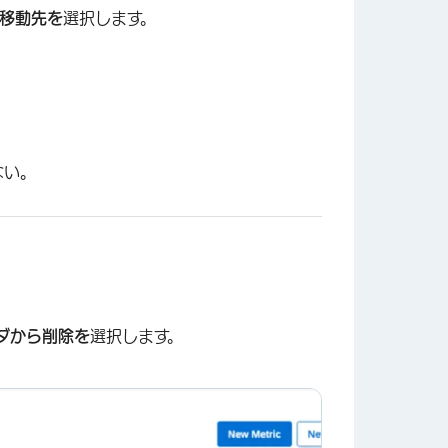
移動先を
選択します。
×
ない。
ダから削除を
選択します。