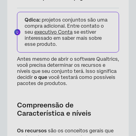
Compreensão de Característica e níveis
Qdica:
projetos conjuntos são uma
Quantos recursos devo oferecer? Quantos
compra adicional. Entre contato o
níveis?
seu
executivo Conta
se estiver
interessado em saber mais sobre
Perguntas frequentes
esse produto.
Antes mesmo de abrir o software Qualtrics,
você precisa determinar os recursos e
níveis que seu conjunto terá. Isso significa
decidir
o que
você testará como possíveis
pacotes de produtos.
Compreensão de
Característica e níveis
Os recursos
são os conceitos gerais que