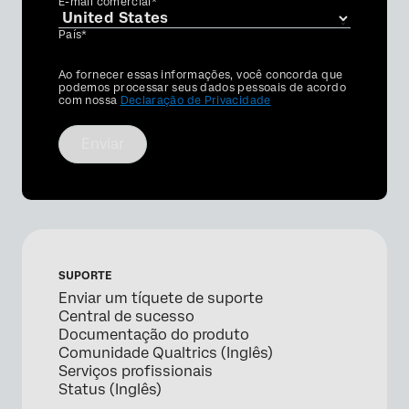
E-mail comercial*
País*
Privacy
Ao fornecer essas informações, você concorda que
Optin
podemos processar seus dados pessoais de acordo
com nossa
Declaração de Privacidade
Enviar
SUPORTE
Enviar um tíquete de suporte
Central de sucesso
Documentação do produto
Comunidade Qualtrics (Inglês)
Serviços profissionais
Status (Inglês)