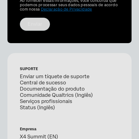
Privacy
Ao fornecer essas informações, você concorda que
Optin
podemos processar seus dados pessoais de acordo
com nossa
Declaração de Privacidade
Enviar
SUPORTE
Enviar um tíquete de suporte
Central de sucesso
Documentação do produto
Comunidade Qualtrics (Inglês)
Serviços profissionais
Status (Inglês)
Empresa
X4 Summit (EN)