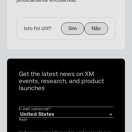
juridicamente vinculativas.
×
Isto foi útil?
Sim
Não
Get the latest news on XM
events, research, and product
launches
E-mail comercial*
País*