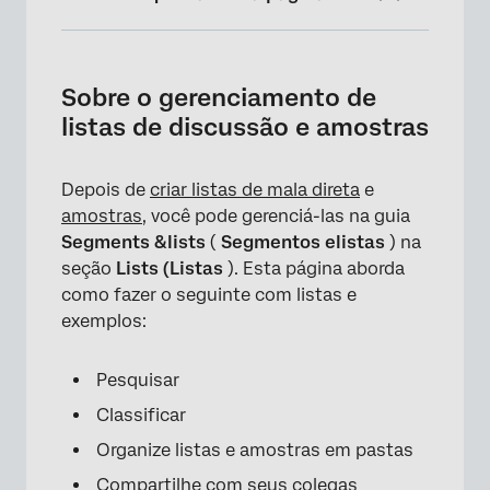
Sobre o gerenciamento de listas de
discussão e amostras
Sobre o gerenciamento de
Pesquisa de listas de discussão
listas de discussão e amostras
Classificação de listas de discussão
Depois de
criar listas de mala direta
e
Pastas
amostras
, você pode gerenciá-las na guia
Compartilhamento de listas
Segments &
lists
(
Segmentos e
listas
) na
seção
Lists (Listas
). Esta página aborda
Ações da lista
como fazer o seguinte com listas e
Marcação de listas como favoritas
exemplos:
Exclusão de listas de mala direta e amostras
Pesquisar
em massa
Classificar
Perguntas frequentes
Organize listas e amostras em pastas
Compartilhe com seus colegas