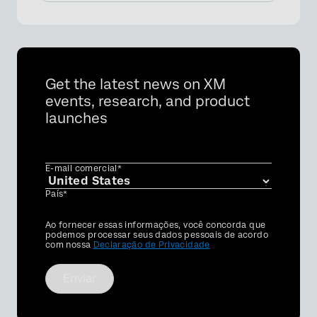
×
Get the latest news on XM
events, research, and product
launches
E-mail comercial*
País*
Privacy
Ao fornecer essas informações, você concorda que
Optin
podemos processar seus dados pessoais de acordo
com nossa
Declaração de Privacidade
Enviar