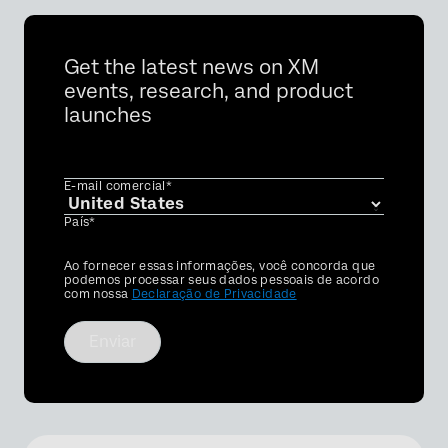
Get the latest news on XM
events, research, and product
launches
E-mail comercial*
País*
Privacy
Ao fornecer essas informações, você concorda que
Optin
podemos processar seus dados pessoais de acordo
com nossa
Declaração de Privacidade
Enviar