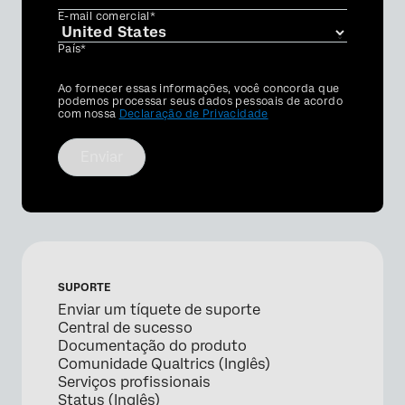
E-mail comercial*
País*
Privacy
Ao fornecer essas informações, você concorda que
Optin
podemos processar seus dados pessoais de acordo
com nossa
Declaração de Privacidade
Enviar
SUPORTE
Enviar um tíquete de suporte
Central de sucesso
Documentação do produto
Comunidade Qualtrics (Inglês)
Serviços profissionais
Status (Inglês)