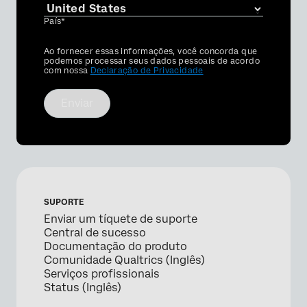
País*
Privacy
Ao fornecer essas informações, você concorda que
Optin
podemos processar seus dados pessoais de acordo
com nossa
Declaração de Privacidade
Enviar
SUPORTE
Enviar um tíquete de suporte
Central de sucesso
Documentação do produto
Comunidade Qualtrics (Inglês)
Serviços profissionais
Status (Inglês)