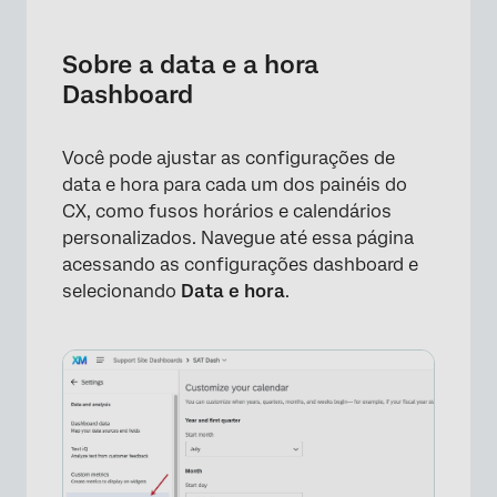
Sobre a data e a hora Dashboard
Personalização do calendário do seu
Sobre a data e a hora
Dashboard
Dashboard
Uso de períodos de tempo personalizados
em um Dashboard
Você pode ajustar as configurações de
data e hora para cada um dos painéis do
Configuração do Zona horário do Dashboard
CX, como fusos horários e calendários
personalizados. Navegue até essa página
acessando as configurações dashboard e
selecionando
Data e hora
.