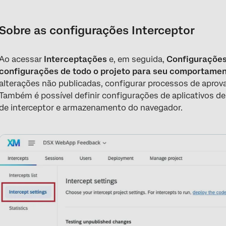
Sobre as configurações Interceptor
Teste de alterações não publicadas em interceptações
Sobre as configurações Interceptor
Criação de processos de aprovação para interceptações e criati
Ao acessar
Interceptações
e, em seguida,
Configurações
E-mails de notificação
configurações de todo o projeto para seu comportamen
Suporte a aplicativos de página única
alterações não publicadas, configurar processos de aprova
Também é possível definir configurações de aplicativos d
Opções de carregamento de Interceptor
de interceptor e armazenamento do navegador.
Armazenamento do navegador