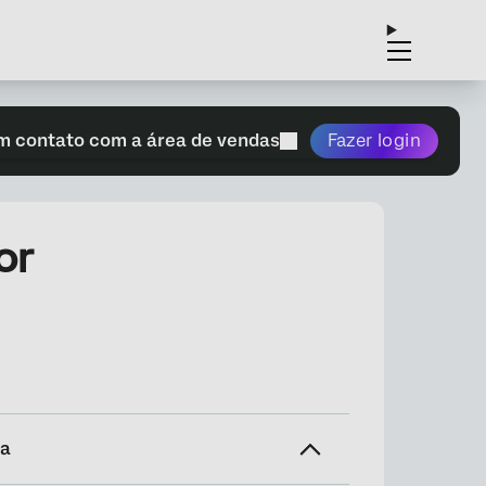
m contato com a área de vendas
Fazer login
or
na