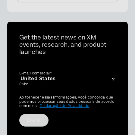
Get the latest news on XM
events, research, and product
launches
E-mail comercial*
País*
Privacy
Ao fornecer essas informações, você concorda que
Optin
podemos processar seus dados pessoais de acordo
com nossa
Declaração de Privacidade
Enviar