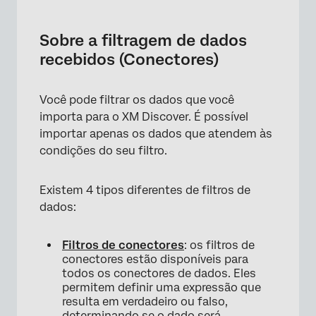
Sobre a filtragem de dados recebidos
(Conectores)
Sobre a filtragem de dados
Filtros de conectores
recebidos (Conectores)
Limites de registros
Você pode filtrar os dados que você
Filtros de origem
importa para o XM Discover. É possível
Configurações de consulta
importar apenas os dados que atendem às
condições do seu filtro.
Existem 4 tipos diferentes de filtros de
dados:
Filtros de conectores
: os filtros de
conectores estão disponíveis para
todos os conectores de dados. Eles
permitem definir uma expressão que
resulta em verdadeiro ou falso,
determinando se o dado será