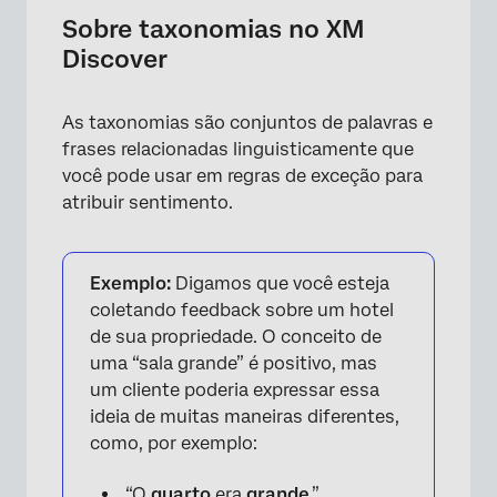
Visualização de taxonomias
Sobre taxonomias no XM
Discover
Criação de um nó de taxonomia
personalizado
As taxonomias são conjuntos de palavras e
Cópia de taxonomias
frases relacionadas linguisticamente que
Gerenciamento de taxonomias padrão
você pode usar em regras de exceção para
atribuir sentimento.
Importação e exportação de taxonomias
Exemplo:
Digamos que você esteja
coletando feedback sobre um hotel
de sua propriedade. O conceito de
uma “sala grande” é positivo, mas
um cliente poderia expressar essa
ideia de muitas maneiras diferentes,
como, por exemplo:
“O
quarto
era
grande
.”