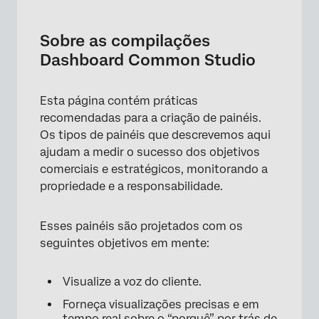
Sobre as compilações Dashboard Common
Studio
Sobre as compilações
Dashboard operacional
Dashboard Common Studio
Dashboard analítico
Esta página contém práticas
Dashboard estratégico
recomendadas para a criação de painéis.
Os tipos de painéis que descrevemos aqui
ajudam a medir o sucesso dos objetivos
comerciais e estratégicos, monitorando a
propriedade e a responsabilidade.
Esses painéis são projetados com os
seguintes objetivos em mente:
Visualize a voz do cliente.
Forneça visualizações precisas e em
tempo real sobre o “porquê” por trás de