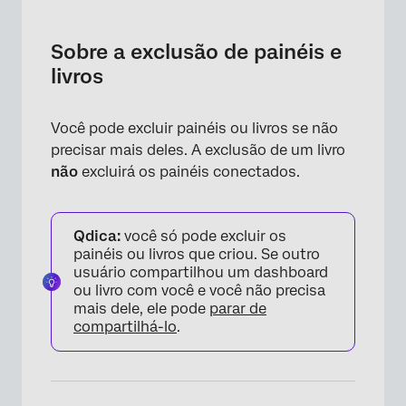
Sobre a exclusão de painéis e livros
Exclusão de um Dashboard ou livro
Sobre a exclusão de painéis e
livros
Restauração de um Dashboard ou livro
excluído
Você pode excluir painéis ou livros se não
precisar mais deles. A exclusão de um livro
não
excluirá os painéis conectados.
Qdica:
você só pode excluir os
painéis ou livros que criou. Se outro
usuário compartilhou um dashboard
ou livro com você e você não precisa
mais dele, ele pode
parar de
compartilhá-lo
.