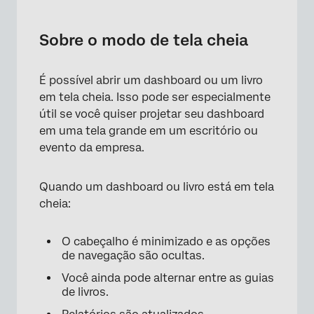
Sobre o modo de tela cheia
Colocar um Dashboard ou livro em tela cheia
Sobre o modo de tela cheia
É possível abrir um dashboard ou um livro
em tela cheia. Isso pode ser especialmente
útil se você quiser projetar seu dashboard
em uma tela grande em um escritório ou
evento da empresa.
Quando um dashboard ou livro está em tela
cheia:
O cabeçalho é minimizado e as opções
de navegação são ocultas.
Você ainda pode alternar entre as guias
de livros.