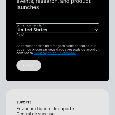
events, research, and product
launches
E-mail comercial*
País*
Privacy
Ao fornecer essas informações, você concorda que
Optin
podemos processar seus dados pessoais de acordo
com nossa
Declaração de Privacidade
Enviar
SUPORTE
Enviar um tíquete de suporte
Central de sucesso