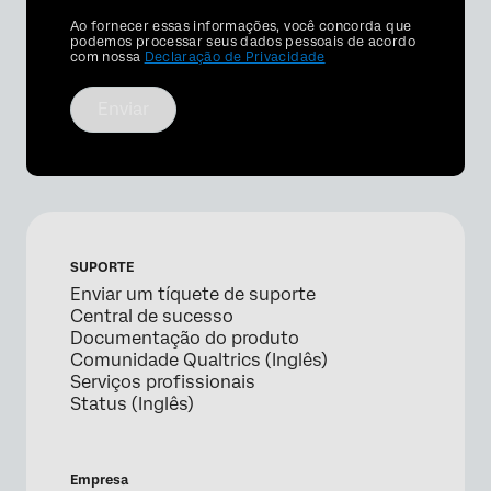
×
Privacy
Ao fornecer essas informações, você concorda que
Optin
podemos processar seus dados pessoais de acordo
com nossa
Declaração de Privacidade
Enviar
SUPORTE
Enviar um tíquete de suporte
Central de sucesso
Documentação do produto
Comunidade Qualtrics (Inglês)
Serviços profissionais
Status (Inglês)
Empresa