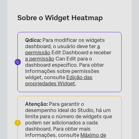
Sobre o Widget Heatmap
Adição de um Widget de mapa de calor
Sobre o Widget Heatmap
Qdica:
Para modificar os widgets
dashboard, o usuário deve ter
a
permissão
Edit Dashboard e receber
a permissão
Can Edit para o
dashboard específico. Para obter
informações sobre permissões
widget, consulte
Edição das
propriedades Widget
.
Atenção:
Para garantir o
desempenho ideal do Studio, há um
limite para o número de widgets que
podem ser adicionados a cada
dashboard. Para obter mais
informações, consulte
Máximo de