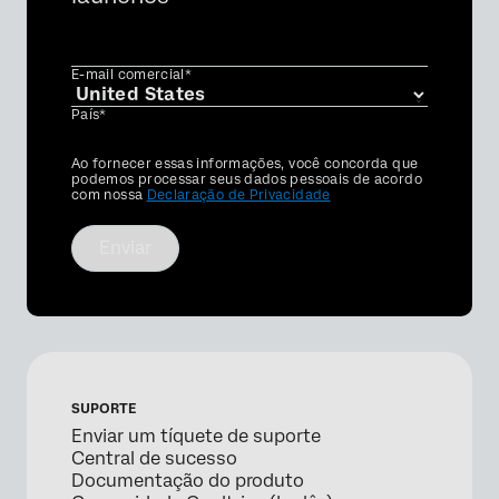
×
E-mail comercial*
País*
Privacy
Ao fornecer essas informações, você concorda que
Optin
podemos processar seus dados pessoais de acordo
com nossa
Declaração de Privacidade
Enviar
SUPORTE
Enviar um tíquete de suporte
Central de sucesso
Documentação do produto