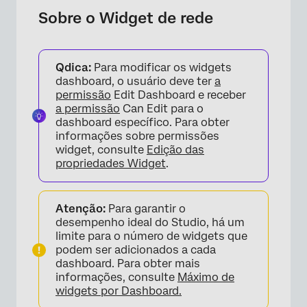
Adição de um Widget de rede
Sobre o Widget de rede
Qdica:
Para modificar os widgets
dashboard, o usuário deve ter
a
permissão
Edit Dashboard e receber
a permissão
Can Edit para o
dashboard específico. Para obter
informações sobre permissões
widget, consulte
Edição das
propriedades Widget
.
Atenção:
Para garantir o
desempenho ideal do Studio, há um
limite para o número de widgets que
podem ser adicionados a cada
dashboard. Para obter mais
informações, consulte
Máximo de
widgets por Dashboard.