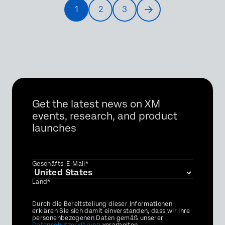
Seitennummerierung
1
2
3
Current
Seite
Seite
Next
page
page
Get the latest news on XM
events, research, and product
launches
Geschäfts-E-Mail*
Land*
Privacy
Durch die Bereitstellung dieser Informationen
Optin
erklären Sie sich damit einverstanden, dass wir Ihre
personenbezogenen Daten gemäß unserer