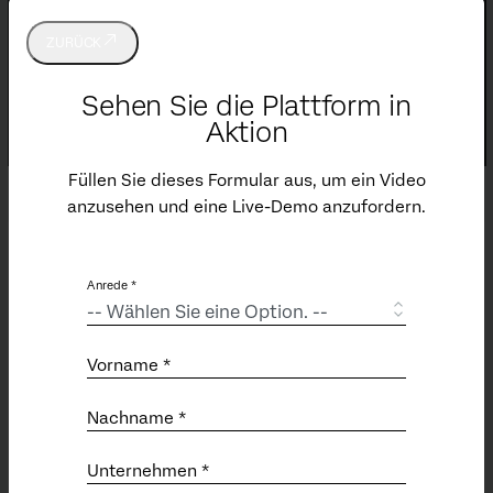
ZURÜCK
Sehen Sie die Plattform in
Aktion
Füllen Sie dieses Formular aus, um ein Video
anzusehen und eine Live-Demo anzufordern.
Support
Anrede *
Support-Ticket abschicken
Customer Success Hub
Product Documentation (EN)
Vorname *
Qualtrics Community (EN)
Professional Services (EN)
Nachname *
Status (EN)
Unternehmen *