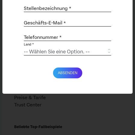
Unternehmen
Stellenbezeichnung *
X4 Summit (EN)
Karriere (EN)
Geschäfts-E-Mail
*
Partnerschaften (EN)
Newsroom (EN)
Telefonnummer *
Land *
Ressourcen
Kunden
ABSENDEN
Events
Bibliothek
XM Basecamp
Preise & Tarife
Trust Center
Beliebte Top-Fallbeispiele