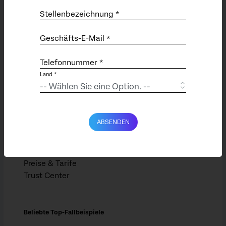
Unternehmen
Stellenbezeichnung *
X4 Summit (EN)
Karriere (EN)
Geschäfts-E-Mail
*
Partnerschaften (EN)
Newsroom (EN)
Telefonnummer *
Land *
Ressourcen
Kunden
ABSENDEN
Events
Bibliothek
XM Basecamp
Preise & Tarife
Trust Center
Beliebte Top-Fallbeispiele