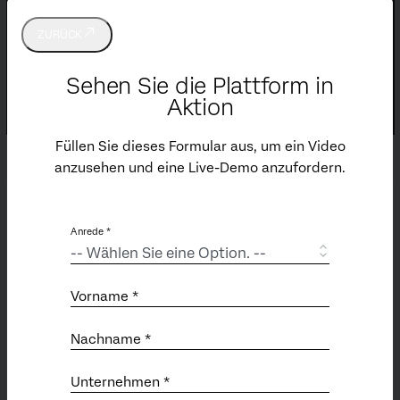
ZURÜCK
Sehen Sie die Plattform in
Aktion
Füllen Sie dieses Formular aus, um ein Video
anzusehen und eine Live-Demo anzufordern.
Support
Anrede *
Support-Ticket abschicken
Customer Success Hub
Product Documentation (EN)
Vorname *
Qualtrics Community (EN)
Professional Services (EN)
Nachname *
Status (EN)
Unternehmen *