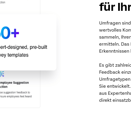
für Ih
Umfragen sind 
wertvolles Ko
sammeln, Ihre
ermitteln. Das
Erkenntnissen
Es gibt zahlre
Feedback einz
Umfragetypen e
Sie entwickelt
aus Expertenh
direkt einsatz
KOSTENLOSES 