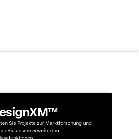
esignXM™
rten Sie Projekte zur Marktforschung und
zen Sie unsere erweiterten
lysefunktionen.