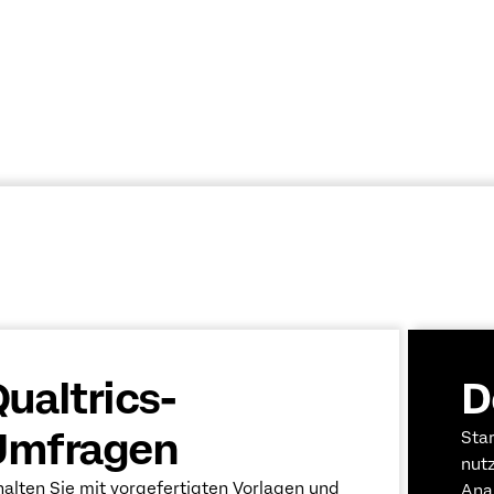
ualtrics-
D
Umfragen
Sta
nut
halten Sie mit vorgefertigten Vorlagen und
Ana