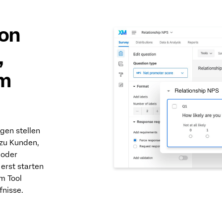
von
,
im
gen stellen
 zu Kunden,
 oder
erst starten
m Tool
fnisse.